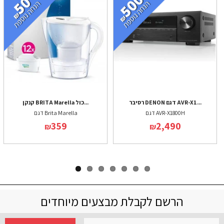
רסיבר DENON דגם AVR-X1...
קנקן BRITA Marella כול...
דגם AVR-X1800H
דגם Brita Marella
359
2,490
₪
₪
הרשם לקבלת מבצעים מיוחדים