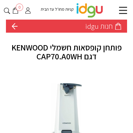
0
קניות מחו״ל עד הבית
חנות idgu
פותחן קופסאות חשמלי KENWOOD
דגם CAP70.A0WH