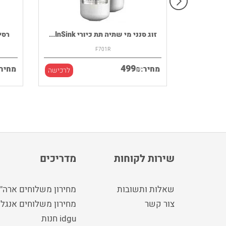
רמקול נייד HOUSE OF MARLEY דגם
זוג סנני מי שתיה תת כיורי InSink...
רסיבר DENON ד
F701R
499
₪
מחיר:
מחיר:
לרכישה
לרכישה
שירות לקוחות
מדריכים
שאלות ותשובות
מחירון משלוחים ארה"
צור קשר
מחירון משלוחים אנגלי
idgu חנות