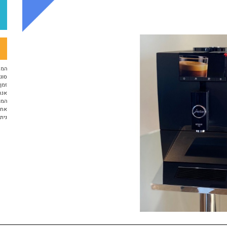
המח
סוג 
זמן א
אנח
המו
אחריות 12 ח
ניתן ל