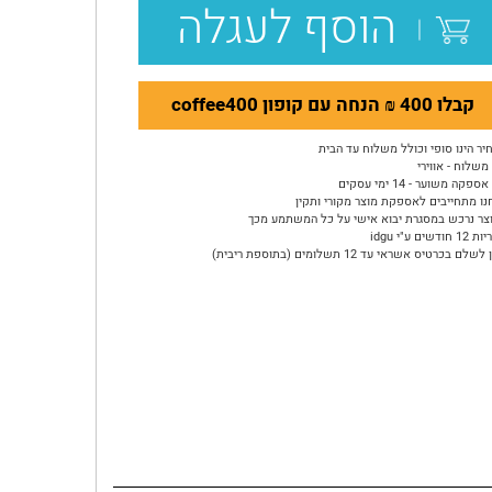
הוסף לעגלה
קבלו 400 ₪ הנחה עם קופון coffee400
יר הינו סופי וכולל משלוח עד הבית
משלוח - אווירי
ספקה משוער - 14 ימי עסקים
נו מתחייבים לאספקת מוצר מקורי ותקין
צר נרכש במסגרת יבוא אישי על כל המשתמע מכך
ודשים ע"י idgu
שלם בכרטיס אשראי עד 12 תשלומים (בתוספת ריבית)