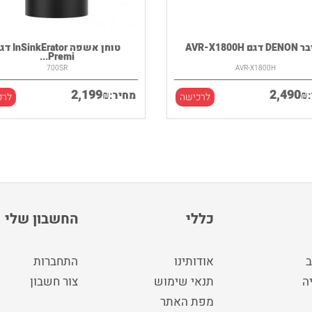
גם AVR-X1800H
טוחן אשפה kErator
Premi...
700SR
AVR-X1800H
2,199
2,490
₪
₪
מחיר:
לרכישה
לרכ
כללי
החשבון שלי
ב
אודותינו
התחברות
ה
תנאי שימוש
צור חשבון
מפת האתר