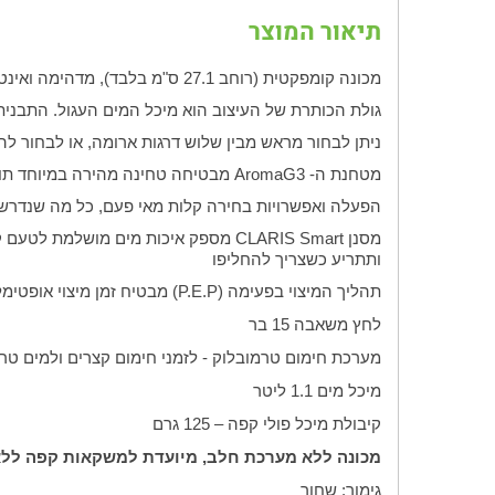
תיאור המוצר
מכונה קומפקטית (רוחב 27.1 ס"מ בלבד), מדהימה ואינטואיטיבית בעיצוב מהמם חובה לכל אוהבי הקפה
גולת הכותרת של העיצוב הוא מיכל המים העגול. התבנית
ניתן לבחור מראש מבין שלוש דרגות ארומה, או לבחור 
מטחנת ה-
AromaG3
מבטיחה טחינה מהירה במיוחד תוך
הפעלה ואפשרויות בחירה קלות מאי פעם, כל מה שנדרש
מסנן
CLARIS Smart
מספק איכות מים מושלמת לטעם קפ
ותתריע כשצריך להחליפו
תהליך המיצוי בפעימה
(P.E.P)
מבטיח זמן מיצוי אופטימ
לחץ משאבה 15 בר
מערכת חימום טרמובלוק - לזמני חימום קצרים ולמים טר
מיכל מים 1.1 ליטר
קיבולת מיכל פולי קפה – 125 גרם
מכונה ללא מערכת חלב, מיועדת למשקאות קפה לל
גימור: שחור