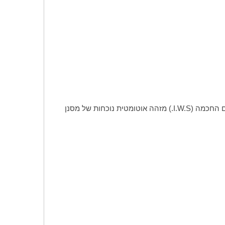
ם החכמה (
I.W.S
.) מזהה אוטומטית נוכחות של מסנן