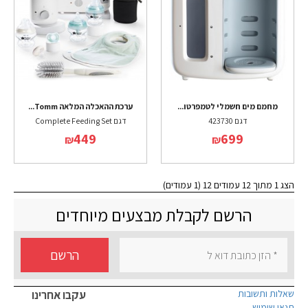
מחמם מים חשמלי לטמפרטו...
ערכת ההאכלה המלאה Tomm...
דגם 423730
דגם Complete Feeding Set
449
699
₪
₪
הצג 1 מתוך 12 עמודים 12 (1 עמודים)
הרשם לקבלת מבצעים מיוחדים
הרשם
שאלות ותשובות
עקבו אחרינו
תנאי שימוש