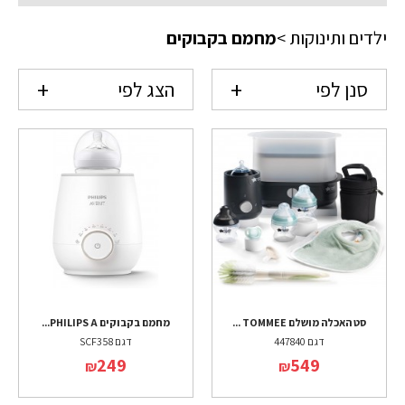
ילדים ותינוקות
>
מחמם בקבוקים
סנן לפי
הצג לפי
סט האכלה מושלם TOMMEE ...
מחמם בקבוקים PHILIPS A...
דגם 447840
דגם SCF358
249
549
₪
₪