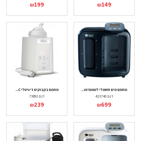
199
149
₪
₪
מחמם מים חשמלי לטמפרטו...
מחמם בקבוקים דיגיטלי C...
דגם 423740
דגם 73891
239
699
₪
₪