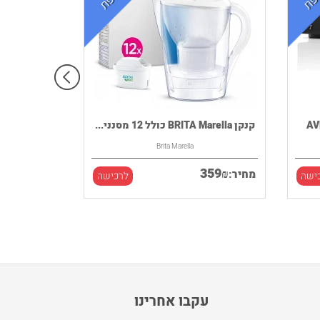
קנקן BRITA Marella כולל 12 מסנני...
Brita Marella
359
₪
מחיר:
ישה
לרכישה
עקבו אחרינו