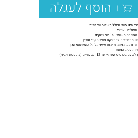
הוסף לעגלה
יר הינו סופי וכולל משלוח עד הבית
משלוח - אווירי
ספקה משוער - 14 ימי עסקים
נו מתחייבים לאספקת מוצר מקורי ותקין
צר נרכש במסגרת יבוא אישי על כל המשתמע מכך
יות לטיב המוצר
שלם בכרטיס אשראי עד 12 תשלומים (בתוספת ריבית)