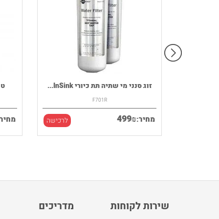
רמקול נייד HOUSE OF MARLEY דגם
זוג סנני מי שתיה תת כיורי InSink...
F701R
499
₪
מחיר:
מחיר:
לרכישה
לרכישה
שירות לקוחות
מדריכים