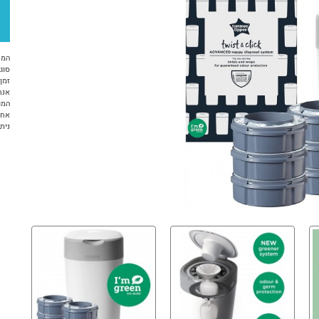
המח
סוג 
זמן א
אנח
המו
אחר
ניתן ל