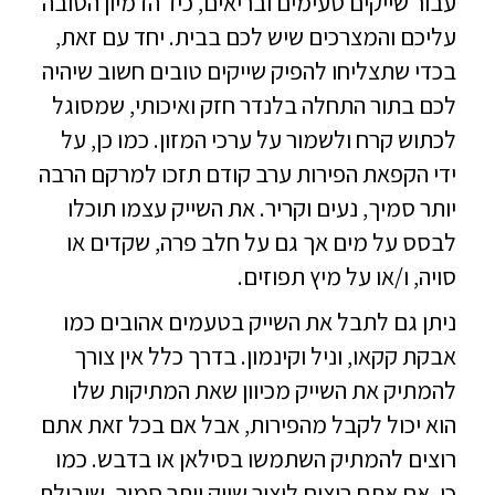
עבור שייקים טעימים ובריאים, כיד הדמיון הטובה
עליכם והמצרכים שיש לכם בבית. יחד עם זאת,
בכדי שתצליחו להפיק שייקים טובים חשוב שיהיה
לכם בתור התחלה בלנדר חזק ואיכותי, שמסוגל
לכתוש קרח ולשמור על ערכי המזון. כמו כן, על
ידי הקפאת הפירות ערב קודם תזכו למרקם הרבה
יותר סמיך, נעים וקריר. את השייק עצמו תוכלו
לבסס על מים אך גם על חלב פרה, שקדים או
סויה, ו/או על מיץ תפוזים.
ניתן גם לתבל את השייק בטעמים אהובים כמו
אבקת קקאו, וניל וקינמון. בדרך כלל אין צורך
להמתיק את השייק מכיוון שאת המתיקות שלו
הוא יכול לקבל מהפירות, אבל אם בכל זאת אתם
רוצים להמתיק השתמשו בסילאן או בדבש. כמו
כן, אם אתם רוצים ליצור שייק יותר סמיך, שיבולת