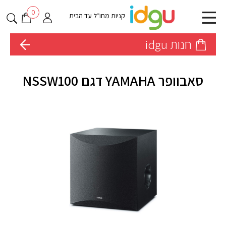
0
קניות מחו״ל עד הבית
חנות idgu
סאבוופר YAMAHA דגם NSSW100