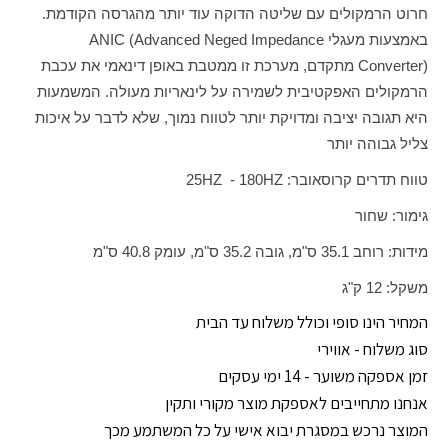
חרוט הרמקולים עם שליטה הדוקה עוד יותר מהגרסה הקודמת.
באמצעות מעגלי
ANIC (Advanced Neged Impedance
Converter)
מתקדם, מערכת זו ממטבת באופן דינאמי את עכבת
הרמקולים האפקטיבית לשמירה על לינאריות מעולה. המשמעות
היא תגובה יציבה ומדויקת יותר לטווח נמוך, שלא לדבר על איכות
צליל גבוהה יותר
טווח תדרים קרוסאובר:
HZ
180 -
HZ
25
גימור: שחור
מידות: רוחב 35.1 ס"מ, גובה 35.2 ס"מ, עומק 40.8 ס"מ
משקל: 12 ק"ג
המחיר הינו סופי וכולל משלוח עד הבית
סוג משלוח - אווירי
זמן אספקה משוער - 14 ימי עסקים
אנחנו מתחייבים לאספקת מוצר מקורי ותקין
המוצר נרכש במסגרת יבוא אישי על כל המשתמע מכך