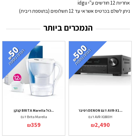
אחריות 12 חודשים ע"י idgu
ניתן לשלם בכרטיס אשראי עד 12 תשלומים (בתוספת ריבית)
הנמכרים ביותר
רסיבר DENON דגם AVR-X1...
קנקן BRITA Marella כול...
דגם AVR-X1800H
דגם Brita Marella
359
2,490
₪
₪