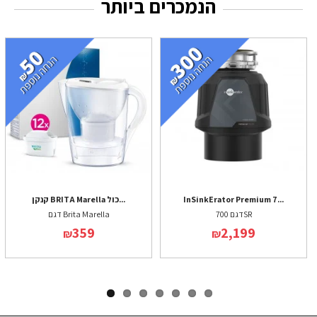
הנמכרים ביותר
InSinkErator Premium 7...
קנקן BRITA Marella כול...
דגם 700SR
דגם Brita Marella
359
2,199
₪
₪