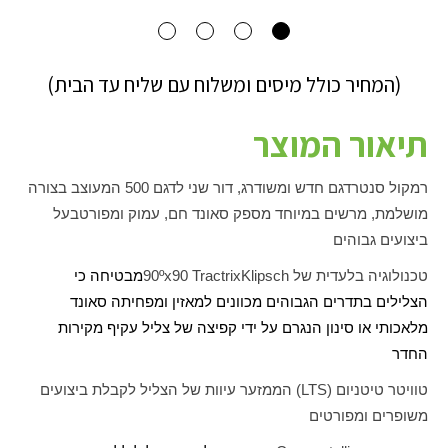
(המחיר כולל מיסים ומשלוח עם שליח עד הבית)
תיאור המוצר
רמקול סנטר
דגם חדש ומשודרג, דור שני לדגם 500 המעוצב בצורה
מושלמת, מרשים במיוחד מספק סאונד חם, עמוק ומפורט
בעל
ביצועים גבוהים
טכנולוגיה בלעדית של
Klipsch
Tractrix
90
90ºx
מבטיחה כי
הצלילים בתדרים הגבוהים מכוונים למאזין ומפחיתה סאונד
מלאכותי או סינון הנגרם על ידי קפיצה של צליל עקיף מקירות
החדר
טוויטר טיטניום (
LTS
) הממזער עיוות של הצליל לקבלת ביצועים
משופרים ומפורטים