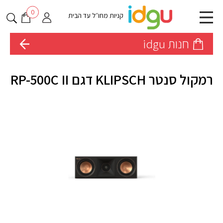
0
קניות מחו״ל עד הבית
חנות idgu
רמקול סנטר KLIPSCH דגם RP-500C II