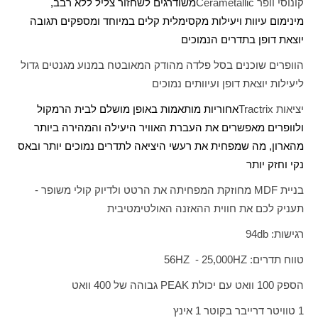
קונוסי וופר
Cerametallic
משודרגים לשחזור צליל ללא רבב,
מינימום עיוות ויעילות מקסימלית קלים במיוחד ומספקים תגובה
יוצאת דופן בתדרים הנמוכים
הוופרים שוכנים בסל פלדה מהודק המאובטח במנוע מגנטים גדול
ליעילות יוצאת דופן ועיוותים נמוכים
יציאות
Tractrix
אחוריות מותאמות באופן מושלם לבית הרמקול
ולוופרים מאפשרים את העברת האוויר היעילה והמהירה ביותר
מהארון, מה שמפחית את רעשי היציאה לתדרים נמוכים יותר ובאס
נקי וחזק יותר
בניית
MDF
מחוזקת המפחיתה את הרטט ולדיוק קולי משופר -
תעניק לכם את חווית ההאזנה האולטימטיבית
רגישות:
db
94
טווח תדרים:
HZ
25,000 -
HZ
56
הספק 100 וואט עם יכולת
PEAK
גבוהה של 400 וואט
1 טוויטר דרייבר בקוטר 1 אינץ