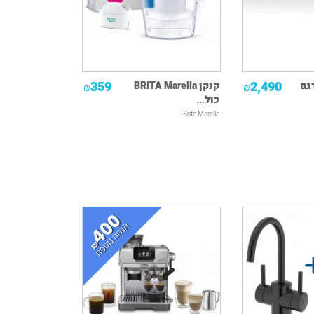
359
2,490
ר DENON דגם
קנקן BRITA Marella
₪
₪
כול...
Brita Marella