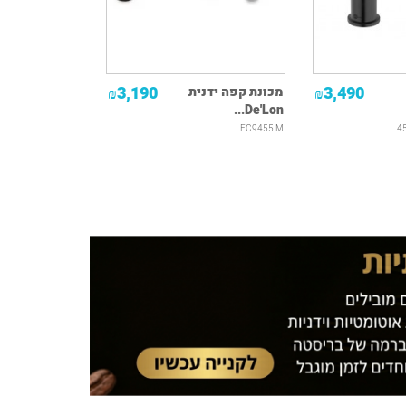
3,190
3,490
מכונת קפה ידנית
₪
₪
De'Lon...
EC9455.M
4