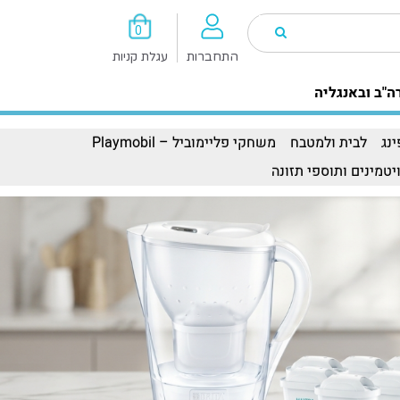
0
התחברות
עגלת קניות
ה"ב ובאנגליה
נג
לבית ולמטבח
משחקי פליימוביל – Playmobil
יטמינים ותוספי תזונה