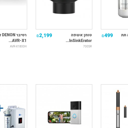
2,199
499
 תת
טוחן אשפה
רסיב
₪
₪
AVR-X1...
InSinkErator...
AVR-X1800H
700SR