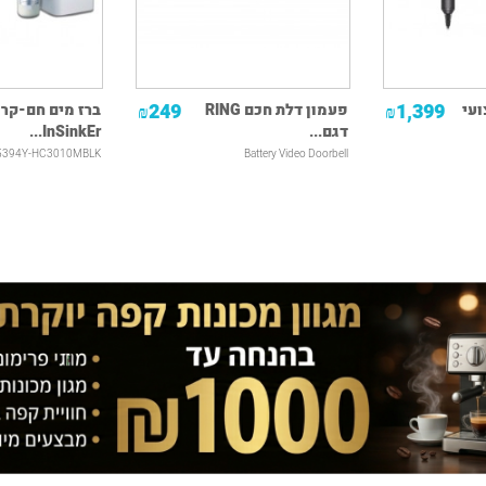
249
1,399
עי
פעמון דלת חכם RING
ברז מים חם-קר
₪
₪
דגם...
InSinkEr...
5394Y-HC3010MBLK
Battery Video Doorbell