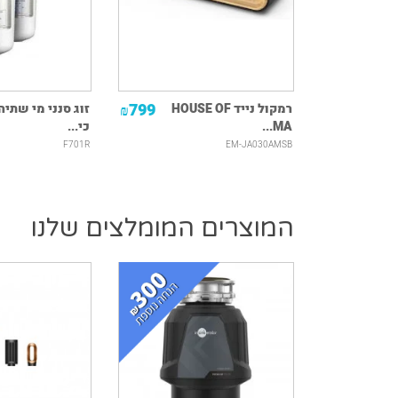
799
1,749
ער
רמקול נייד HOUSE OF
זוג סנני מי שתיה
₪
₪
MA...
כי...
F701R
EM-JA030AMSB
המוצרים המומלצים שלנו