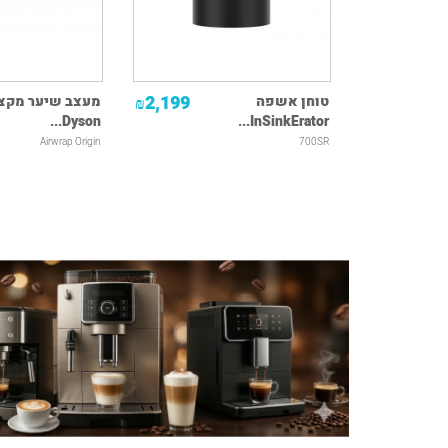
2,199
טוחן אשפה
מעצב שיער מקצו
₪
Dyson...
InSinkErator...
Airwrap Origin
700SR