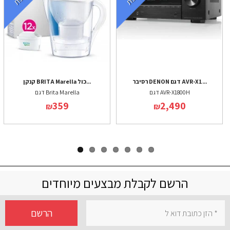
רסיבר DENON דגם AVR-X1...
קנקן BRITA Marella כול...
דגם AVR-X1800H
דגם Brita Marella
359
2,490
₪
₪
הרשם לקבלת מבצעים מיוחדים
הרשם