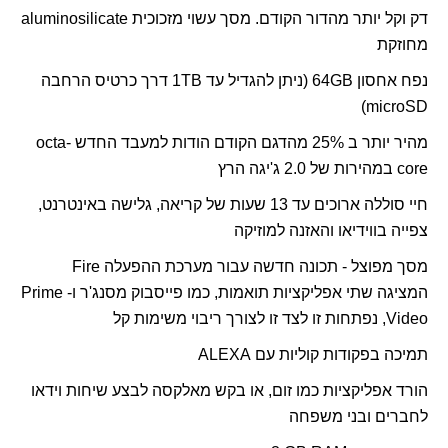
דק וקל יותר מהדור הקודם. מסך עשוי מזכוכית
aluminosilicate
מחוזקת
נפח אחסון
64GB
(ניתן להגדיל עד
TB
1 דרך כרטיס הרחבה
)
microSD
מהיר יותר ב 25% מהדגם הקודם הודות למעבד החדש
octa-
core
במהירות של 2.0 ג'יגה הרץ
חיי סוללה ארוכים עד 13 שעות של קריאה, גלישה באינטרנט,
צפייה בווידיאו והאזנה למוזיקה
מסך מפוצל - תכונה חדשה עבור מערכת ההפעלה
Fire
המציגה שתי אפליקציות תואמות, כמו פייסבוק מסנג'ר ו-
Prime
Video
, נפתחות זו לצד זו לצורך ריבוי משימות קל
תמיכה בפקודות קוליות עם
ALEXA
הורד אפליקציות כמו זום, או בקש מאלקסה לבצע שיחות וידאו
לחברים ובני משפחה