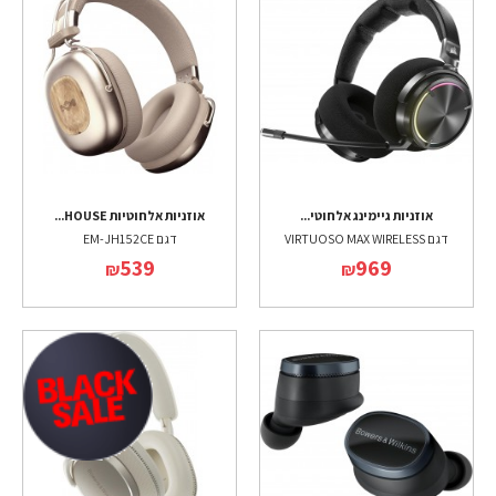
אוזניות גיימינג אלחוטי...
אוזניות אלחוטיות HOUSE...
דגם VIRTUOSO MAX WIRELESS
דגם EM-JH152CE
539
969
₪
₪