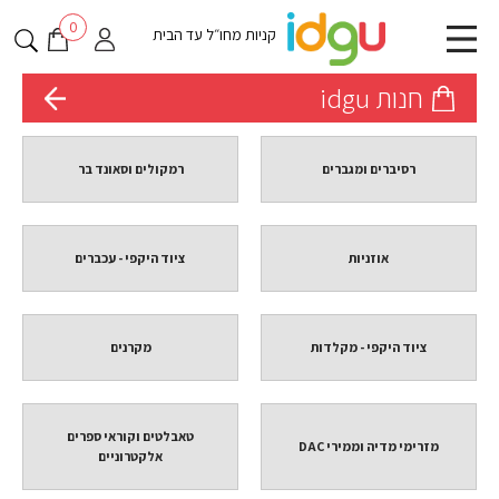
0
קניות מחו״ל עד הבית
חנות idgu
רסיברים ומגברים
רמקולים וסאונד בר
אוזניות
ציוד היקפי - עכברים
ציוד היקפי - מקלדות
מקרנים
טאבלטים וקוראי ספרים
מזרימי מדיה וממירי DAC
אלקטרוניים