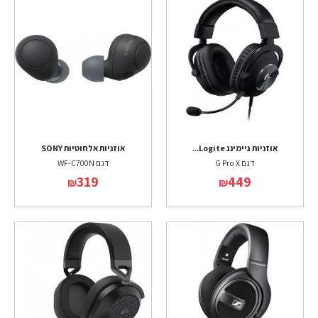
אוזניות גיימינג Logite...
אוזניות אלחוטיות SONY
דגם G Pro X
דגם WF-C700N
319
449
₪
₪