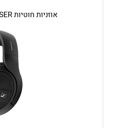
אוזניות חוטיות SENNHEISER דגם HD560S