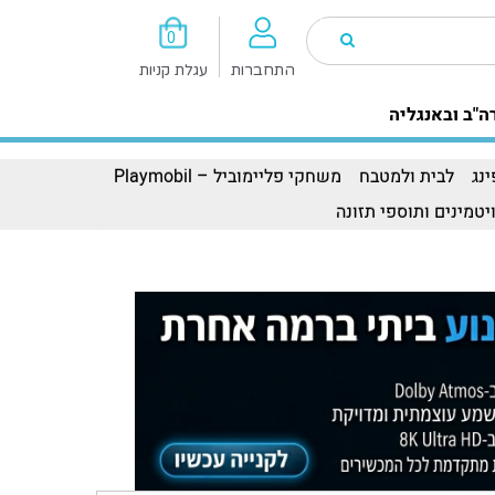
0
התחברות
עגלת קניות
ה"ב ובאנגליה
נג
לבית ולמטבח
משחקי פליימוביל – Playmobil
יטמינים ותוספי תזונה