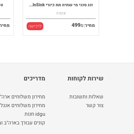
רמקול נייד HOUSE OF MARLEY דגם
זוג סנני מי שתיה תת כיורי InSink...
F701R
499
₪
מחיר:
מחיר:
לרכישה
לרכישה
שירות לקוחות
מדריכים
שאלות ותשובות
מחירון משלוחים ארה"
צור קשר
מחירון משלוחים אנגלי
idgu חנות
קונים עבורך בארה"ב ו