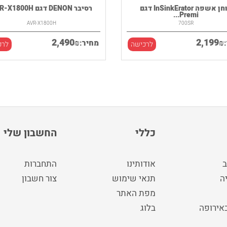
טוחן אשפה InSinkErator דגם
רסיבר DENON דגם AVR-X1800H
Premi...
AVR-X1800H
700SR
2,490
2,199
₪
₪
מחיר:
לרכישה
לרכ
כללי
החשבון שלי
ב
אודותינו
התחברות
ה
תנאי שימוש
צור חשבון
מפת האתר
באירופה
בלוג