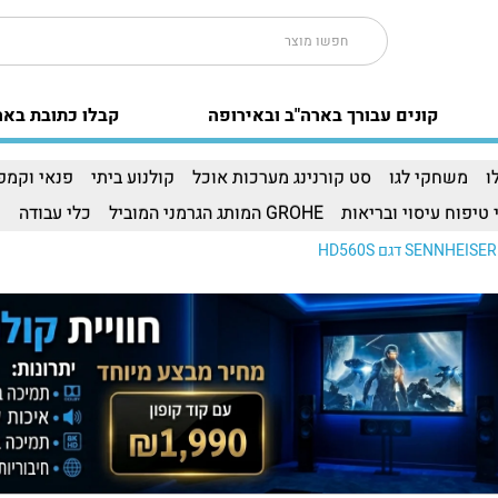
קונים עבורך בארה"ב ובאירופה
קבלו כתובת באר
ו
משחקי לגו
סט קורנינג מערכות אוכל
קולנוע ביתי
פנאי וקמפי
 טיפוח עיסוי ובריאות
GROHE המותג הגרמני המוביל
כלי עבודה
ו