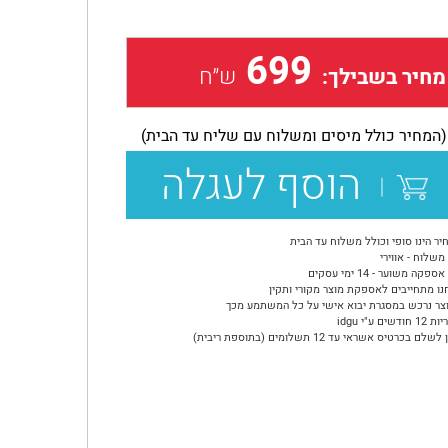
699
ש״ח
מחיר בשבילך:
(המחיר כולל מיסים ומשלוח עם שליח עד הבית)
הוסף לעגלה
יר הינו סופי וכולל משלוח עד הבית
משלוח - אווירי
ספקה משוער - 14 ימי עסקים
נו מתחייבים לאספקת מוצר מקורי ותקין
צר נרכש במסגרת יבוא אישי על כל המשתמע מכך
ודשים ע"י idgu
שלם בכרטיס אשראי עד 12 תשלומים (בתוספת ריבית)