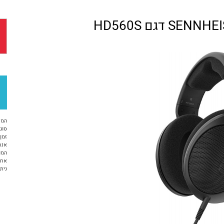
המח
סוג 
זמן א
אנח
המו
אחריות 12 ח
ניתן ל