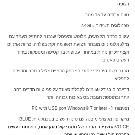
רצופה
טווח עבודה עד 15 מטר
טכנולוגית השידור
Ghz
2.4
עיצוב ברמה מקצועית, מלוטש ומינימלי שנבנה להחזיק מעמד עם
מזלג אלומיניום מובחר ורצועת ראש מחוזקת בפלדה. כריות אוזניים
וקצף זיכרון נוחות במיוחד, עטופות בד קטיפה ומספקות בידוד
רעשים פאסיבי
מבנה רשת היברידי ייחודי המספק הדמיית צליל ברורה ומדויקת
להפליא
דרייברים בגודל 50 מ"מ לקבלת סאונד על פני טווח תדרים רחב
יותר ובתוספת תגובת בס באיכות גבוהה יותר
תאימות ל -
PC with USB port Windows® 7 or later
מיקרופון מקצועי מובנה עם סינון רעשים בטכנולוגיית
BLUE
VO!CE
המעניקה מבחר של מסנני קול בזמן אמת, הפחתת רעשים
לקבלת קול עשיר, נקי ומקצועי יותר