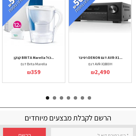
רסיבר DENON דגם AVR-X1...
קנקן BRITA Marella כול...
דגם AVR-X1800H
דגם Brita Marella
359
2,490
₪
₪
הרשם לקבלת מבצעים מיוחדים
הרשם