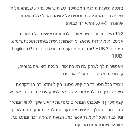
סוללה נטענת מובנת המספיקה לשימוש של עד 29 שעות
פעילות
רצופה (חיי הסוללה מבוססים על עוצמת הקול של האוזניות
שהוגדרו ל-50% והתאורה כבויה)
16.8 מיליון צבעים, שני אזורים להתאמה אישית של התאורה,
אנימציות מוגדרות מראש ומותאמות אישית בעזרת תוכנת גיימינג
חינמית
G HUB.2
(תכונות מתקדמות דורשות תוכנת
Logitech G
)
HUB
מאפשרות לך לשחק עם תגובת אודיו בעלת ביצועים גבוהים,
קישוריות חזקה וחיי סוללה ארוכים
מצויד בכל הסאונד ההיקפי, מסנני הקול והתאורה המתקדמת
שאתה צריך כדי להיראות, להישמע ולשחק עם יותר סגנון מאי פעם
קצף זיכרון דו-שכבתי המתאים בעדינות לראש שלך ולקווי המתאר
סביב הפנים שלך. מפחית את נקודות הלחץ ומספק נוחות לאורך
זמן עבור הפעלות משחק ארוכות. רצועת השעיה רכה ומתכווננת
מוודאת שההתאמה מדויקת