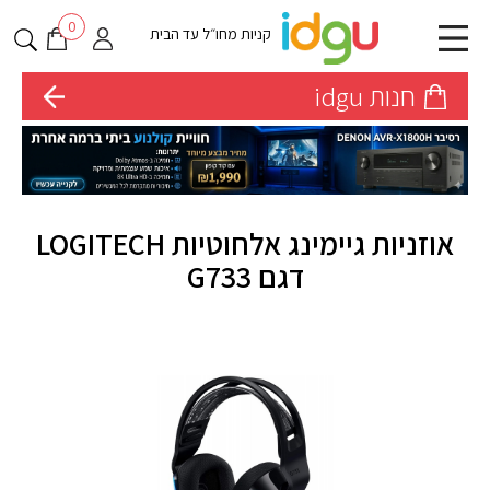
0
קניות מחו״ל עד הבית
חנות idgu
אוזניות גיימינג אלחוטיות LOGITECH
דגם G733