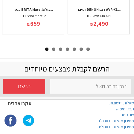
רסיבר DENON דגם AVR-X1...
קנקן BRITA Marella כול...
דגם AVR-X1800H
דגם Brita Marella
359
2,490
₪
₪
הרשם לקבלת מבצעים מיוחדים
הרשם
שאלות ותשובות
עקבו אחרינו
תנאי שימוש
צור קשר
מחירון משלוחים ארה"ב
מחירון משלוחים אנגליה