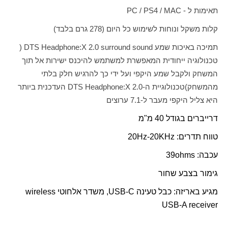
תאימות ל -
PS4 / MAC
/
PC
קלות משקל ונוחות לשימוש כל היום (278 גרם בלבד)
תמיכה באיכות שמע
DTS Headphone:X 2.0 surround sound
(
טכנולוגיה ייחודית המאפשרת למשתמש להיכנס ישירות אל תוך
המשחק ולקבל שמע היקפי ועל ידי כך להרגיש חלק בלתי
מהמשחק)
טכנולוגיית ה-
DTS Headphone:X 2.0
העדכנית ביותר
היא צליל היקפי מעבר ל-7.1 ערוצים
דרייברים בגודל 40 מ"מ
טווח תדרים:
Hz-20KHz
20
עכבה:
ohms
39
גימור בצבע שחור
מגיע באריזה: כבל טעינה
USB-C
, משדר אלחוטי
wireless
USB-A receiver