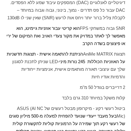
דיגיטליים לאנלוגיים (
DAC
) המספקים עיבוד שמע ללא הפסדים.
DAC
עבור כל פס תדרים - נמוך, בינוני, גבוה וגבוה במיוחד –
לקבלת צליל ברור יותר ויחס אות לרעש (
SNR
) שאין שני לו
130dB
SNR
גבוה במשחקי
FPS
הוא קריטי עבור אוזניות גיימינג, הוא
מאפשר לך לאתר במדויק את מקור צעדי האויב ואת המיקום של ירי
או פיצוצים בשדה הקרב
תצוגת
AniMe MATRIX
הניתנת להתאמה אישית - תצוגות חדשניות
על האוזניות הכוללות 245 נורות מיני-
LED
שניתן לתכנת לסגנון
שלך עם עיצובי תאורה מותאמים אישית, אנימציות ייחודיות
והדמיות אודיו חיות
2 דרייברים בגודל 50 מ"מ
קלות משקל במיוחד 310 גרם בלבד
ביטול רעשי רקע - מיקרופון מבטל רעשים של
ASUS (AI NC
Mic)
בעל מעבד ייעודי שנועד להפחית למעלה מ-500 מיליון סוגים
של רעשי רקע תוך שמירה על הרמוניות קוליות לתקשורת קולית