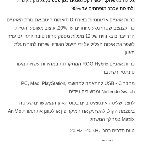
צלולה במשחק. רעשי רקע נפוצים כגון פטפוט, צקצוק מקלדת
ולחיצות עכבר מופחתים עד 95%
כריות אוזניים ארגונומיות בצורת
D
תואמות היטב את צורת האוזניים
כדי לצמצם שטחי מגע מיותרים עד 20%, עיצוב משופע והטיית
הדרייברים ב- זווית של 12 מעלות מספק נוחות טובה יותר וגם עוזר
לשפר את איכות הצליל על ידי תיעול האודיו ישירות לתוך תעלת
האוזן
כריות אוזניים
ROG Hybrid
המתקררות במהירות עשויות מעור
סינתטי ורשת בד
מחבר
USB - C
להתאמה למחשבי
PC, Mac, PlayStation,
Nintendo Switch
ומכשירים ניידים
לחצני שליטה אינטואיטיביים בכוס האוזן המאפשרים שליטה
בעוצמת הקול, להשתיק את המיקרופון או לכוונן את תאורת
AniMe
Matrix
במהלך המשחק
טווח תדרים רחב
Hz –40 kHz
20