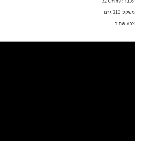
עכבה:
Ohms
32
משקל: 310 גרם
צבע שחור