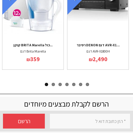
רסיבר DENON דגם AVR-X1...
קנקן BRITA Marella כול...
דגם AVR-X1800H
דגם Brita Marella
359
2,490
₪
₪
הרשם לקבלת מבצעים מיוחדים
הרשם