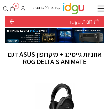
0
קניות מחו״ל עד הבית
חנות idgu
אוזניות גיימינג + מיקרופון ASUS דגם
ROG DELTA S ANIMATE