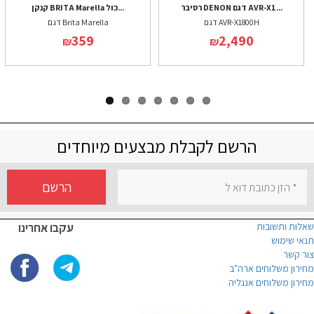
רסיבר DENON דגם AVR-X1...
קנקן BRITA Marella כול...
דגם AVR-X1800H
דגם Brita Marella
359
2,490
₪
₪
הרשם לקבלת מבצעים מיוחדים
הרשם
שאלות ותשובות
עקבו אחרינו
תנאי שימוש
צור קשר
מחירון משלוחים ארה"ב
מחירון משלוחים אנגליה