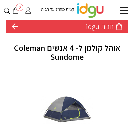
0
קניות מחו״ל עד הבית
חנות idgu
אוהל קולמן ל- 4 אנשים Coleman
Sundome