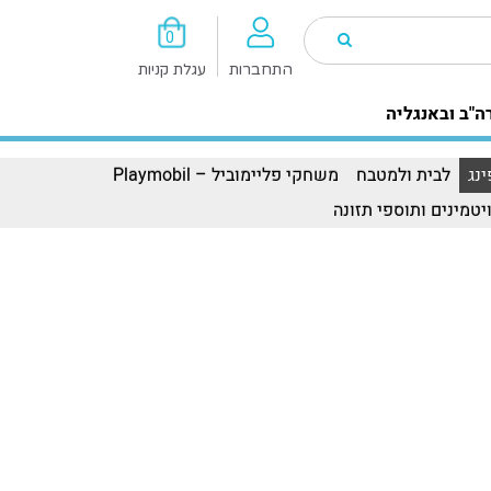
0
התחברות
עגלת קניות
ה"ב ובאנגליה
נג
לבית ולמטבח
משחקי פליימוביל – Playmobil
יטמינים ותוספי תזונה