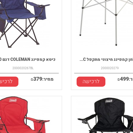
 קמפינג חיצוני מתקפל C...
כיסא קמפינג COLEMAN דגם 200...
2000020267BL
2000020279
379
499
:
₪
מחיר:
₪
לרכישה
לרכיש