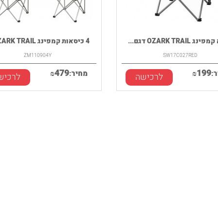
 OZARK TRAIL דגם...
4 כיסאות קמפינג OZARK TRAIL...
ZM110904Y
SW17C027RED
479
199
:
₪
מחיר:
₪
לרכישה
לרכיש