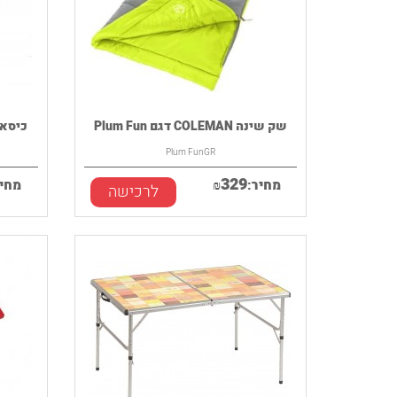
שק שינה COLEMAN דגם Plum Fun
כיסא קמפינג 
Plum FunGR
329
מחיר:
₪
מחיר
לרכישה