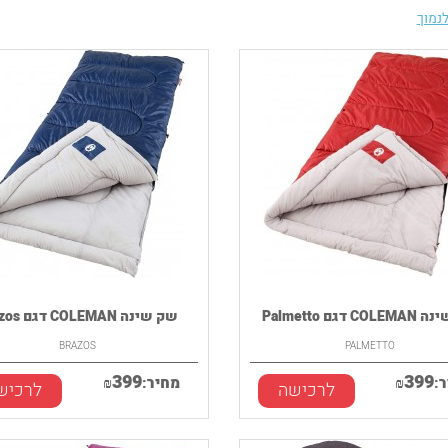
נמוך
C דגם Palmetto
שק שינה COLEMAN דגם Brazos
BRAZOS
PALMETTO
399
399
:
₪
מחיר:
₪
לרכישה
לרכיש