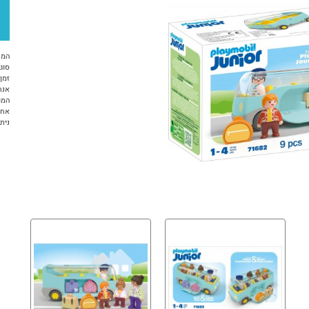
המח
סוג 
זמן א
אנח
המו
אחר
ניתן ל