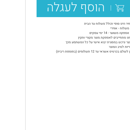
הוסף לעגלה
יר הינו סופי וכולל משלוח עד הבית
משלוח - אווירי
ספקה משוער - 14 ימי עסקים
נו מתחייבים לאספקת מוצר מקורי ותקין
צר נרכש במסגרת יבוא אישי על כל המשתמע מכך
יות לטיב המוצר
שלם בכרטיס אשראי עד 12 תשלומים (בתוספת ריבית)