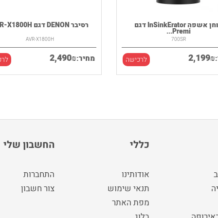
טוחן אשפה InSinkErator דגם
רסיבר DENON דגם AVR-X1800H
Premi...
AVR-X1800H
700SR
2,490
2,199
₪
₪
מחיר:
לרכישה
לרכ
כללי
החשבון שלי
ב
אודותינו
התחברות
ה
תנאי שימוש
צור חשבון
מפת האתר
באירופה
בלוג