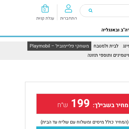
0
התחברות
עגלת קניות
ה"ב ובאנגליה
נג
לבית ולמטבח
משחקי פליימוביל – Playmobil
יטמינים ותוספי תזונה
199
ש״ח
מחיר בשבילך:
(המחיר כולל מיסים ומשלוח עם שליח עד הבית)