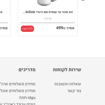
רמקול נייד HOUSE OF MARLEY דגם
זוג סנני מי שתיה תת כיורי InSink...
F701R
499
₪
מחיר:
מחיר:
לרכישה
לרכישה
שירות לקוחות
מדריכים
שאלות ותשובות
מחירון משלוחים ארה"
צור קשר
מחירון משלוחים אנגלי
idgu חנות
קונים עבורך בארה"ב ו