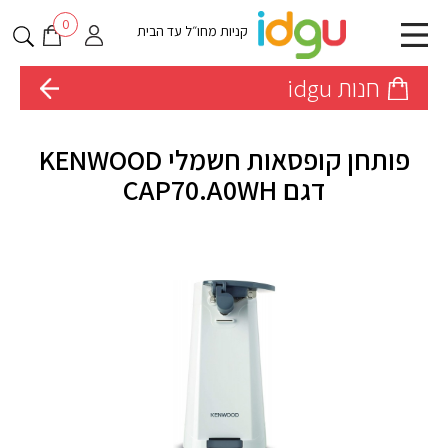
0
קניות מחו״ל עד הבית
חנות idgu
פותחן קופסאות חשמלי KENWOOD
דגם CAP70.A0WH