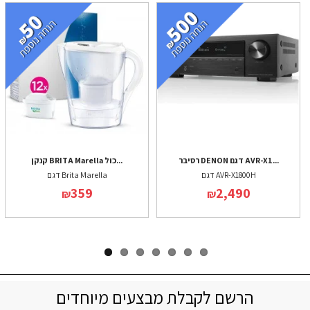
רסיבר DENON דגם AVR-X1...
קנקן BRITA Marella כול...
דגם AVR-X1800H
דגם Brita Marella
359
2,490
₪
₪
הרשם לקבלת מבצעים מיוחדים