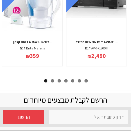
רסיבר DENON דגם AVR-X1...
קנקן BRITA Marella כול...
דגם AVR-X1800H
דגם Brita Marella
359
2,490
₪
₪
הרשם לקבלת מבצעים מיוחדים
הרשם