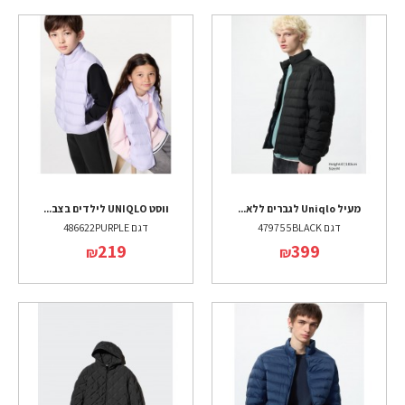
מעיל Uniqlo לגברים ללא...
ווסט UNIQLO לילדים בצב...
דגם 479755BLACK
דגם 486622PURPLE
219
399
₪
₪