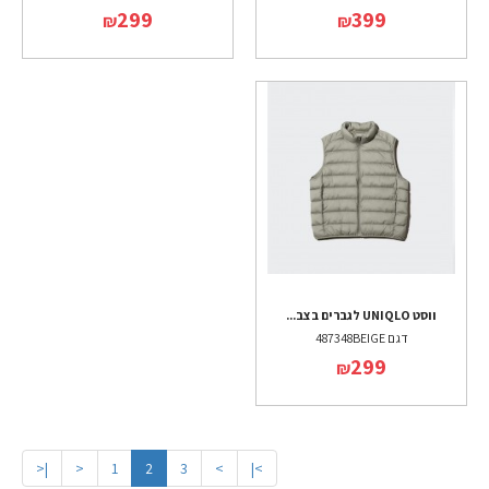
299
399
₪
₪
ווסט UNIQLO לגברים בצב...
דגם 487348BEIGE
299
₪
|<
<
1
2
3
>
>|