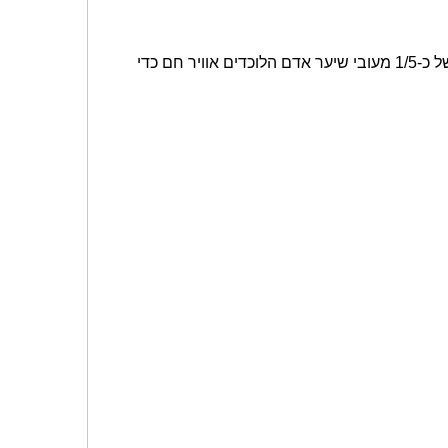
' קל משקל, חם ובעל ביצועים גבוהים, עשוי מטכנולוגיית הסיבים העדכנית ביותר. סיבים חלולים בעובי של כ-1/5 מעובי שיער אדם הלוכדים אוויר חם כדי