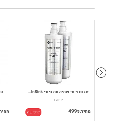
רמקול נייד HOUSE OF MARLEY דגם
זוג סנני מי שתיה תת כיורי InSink...
F701R
499
₪
מחיר:
מחיר:
לרכישה
לרכישה