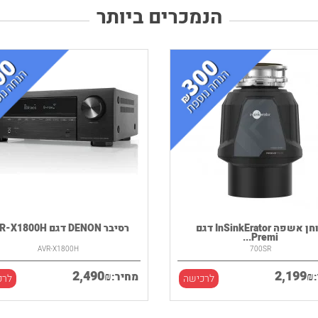
הנמכרים ביותר
טוחן אשפה InSinkErator דגם
רסיבר DENON דגם AVR-X1800H
Premi...
AVR-X1800H
700SR
2,490
2,199
₪
₪
מחיר:
לרכישה
לרכ