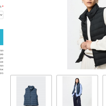
מי
המח
סוג 
זמן א
אנח
המו
אחר
ניתן ל