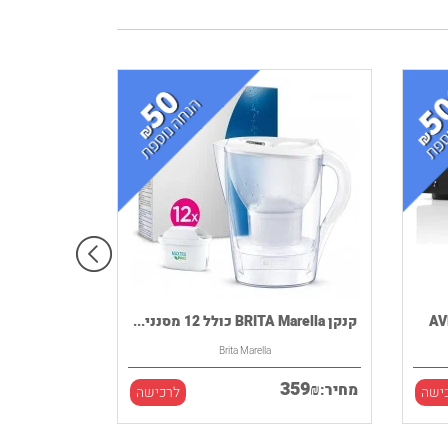
קנקן BRITA Marella כולל 12 מסנני...
Brita Marella
359
₪
מחיר:
ישה
לרכישה