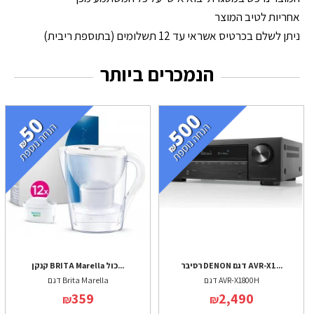
אחריות לטיב המוצר
ניתן לשלם בכרטיס אשראי עד 12 תשלומים (בתוספת ריבית)
הנמכרים ביותר
רסיבר DENON דגם AVR-X1...
קנקן BRITA Marella כול...
דגם AVR-X1800H
דגם Brita Marella
359
2,490
₪
₪