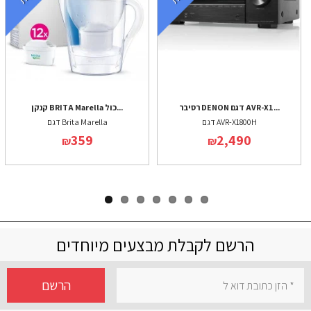
רסיבר DENON דגם AVR-X1...
קנקן BRITA Marella כול...
דגם AVR-X1800H
דגם Brita Marella
359
2,490
₪
₪
הרשם לקבלת מבצעים מיוחדים
הרשם