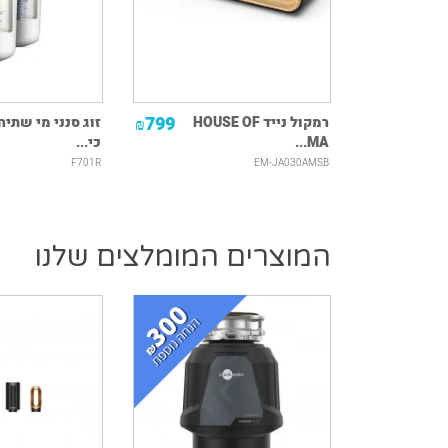
799
229
רמקול נייד HOUSE OF
זוג סנני מי שתיה
₪
₪
MA...
כי...
F701R
EM-JA030AMSB
המוצרים המומלצים שלנו