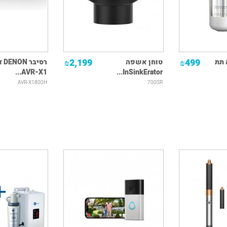
2,199
499
 תת
טוחן אשפה
רסיב
₪
₪
AVR-X1...
InSinkErator...
AVR-X1800H
700SR