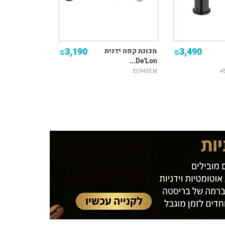
3,190
3,490
מכונת קפה ידנית
₪
₪
De'Lon...
EC9455.M
4