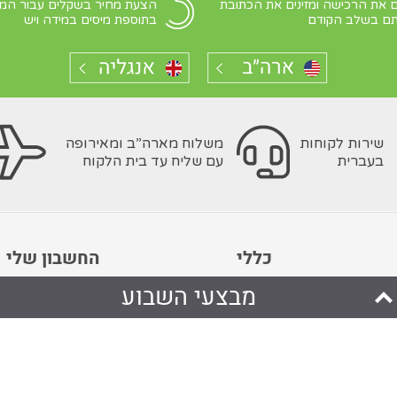
 את הרכישה ומזינים את הכתובת
הצעת מחיר בשקלים עבור המ
ם בשלב הקודם
בתוספת מיסים במידה ויש
שירות לקוחות
משלוח מארה”ב ומאירופה
בעברית
עם שליח עד בית הלקוח
כללי
החשבון שלי
מבצעי השבוע
ב
אודותינו
התחברות
ה
תנאי שימוש
צור חשבון
מפת האתר
באירופה
בלוג