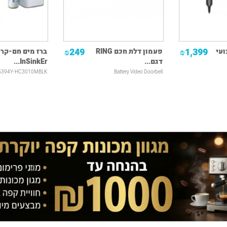
249
1,399
עי
פעמון דלת חכם RING
ברז מים חם-קר
₪
₪
דגם...
InSinkEr...
5394Y-HC3010MBLK
Battery Video Doorbell