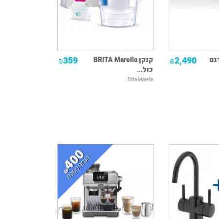
359
2,490
ר DENON דגם
קנקן BRITA Marella
₪
₪
כול...
Brita Marella