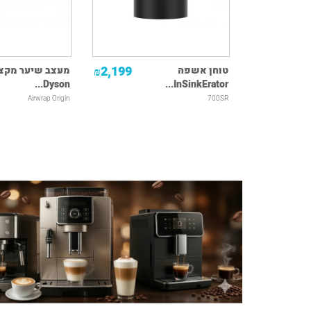
2,199
טוחן אשפה
מעצב שיער מקצו
₪
Dyson...
InSinkErator...
Airwrap Origin
700SR