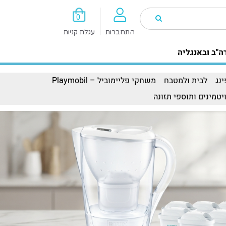
0
התחברות
עגלת קניות
ה"ב ובאנגליה
נג
לבית ולמטבח
משחקי פליימוביל – Playmobil
יטמינים ותוספי תזונה