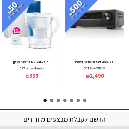
רסיבר DENON דגם AVR-X1...
קנקן BRITA Marella כול...
דגם AVR-X1800H
דגם Brita Marella
359
2,490
₪
₪
הרשם לקבלת מבצעים מיוחדים