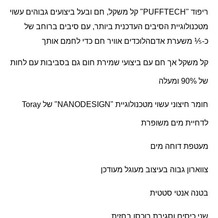
ריפוד "
PUFFTECH
" קל משקל, חם ובעל ביצועים גבוהים עשוי
מטכנולוגיית הסיבים העדכנית ביותר, עם סיבים ברוחב של
כ-
⅕
משערת אדם
הלוכדים אוויר חם כדי לחמם אותך
קל משקל אך חם עם ביצועי שמירת חום גם בסביבות עם לחות
של 90% ומעלה
חומר חיצוני עשוי מטכנולוגיית "
NANODESIGN
" של
Toray
לדחיית מים משופרת
מעטפת דוחה מים
צווארון גבוה בעיצוב מעוגל מעודכן
בטנה אנטי סטטית
שני כיסים וסגירת רוכסן בחזית