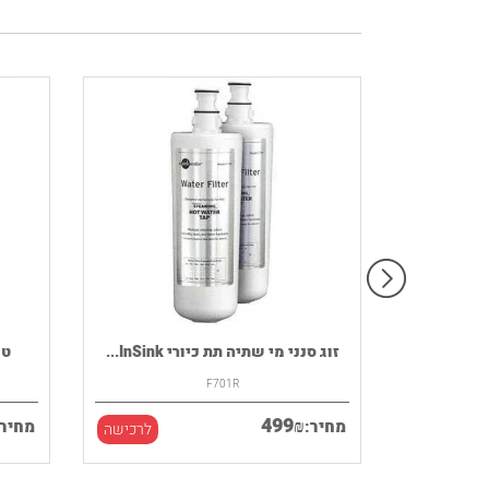
רמקול נייד HOUSE OF MARLEY דגם
זוג סנני מי שתיה תת כיורי InSink...
F701R
499
₪
מחיר:
מחיר:
לרכישה
לרכישה