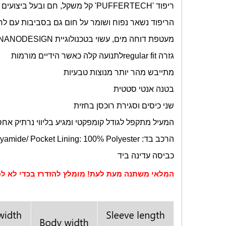
ריפוד '
PUFFERTECH
' קל משקל, חם ובעל ביצועים 
הריפוד נשאר נפוח ושומר על חום גם בסביבות עם לחות של 0%
מעטפת דוחה מים, עשוי בטכנולוגיית
NANODESIGN
גזרה
regular fit
לתנועה קלה כאשר הידיים מורמות
מתייבש מהר יותר מנוצות טבעיות
בטנה אנטי סטטית
שני כיסים וסגירת רוכסן בחזית
המעיל מתקפל לגודל קומפקטי ומגיע בליווי נרתיק אחס
הרכב בד:
yamide/ Pocket Lining: 100% Polyester
כביסה עדינה ביד
המלאי משתנה מעת לעת! מומלץ להזדרז בכדי לא לפ