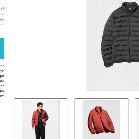
מי
המח
סוג 
זמן א
אנח
המו
אחר
ניתן ל