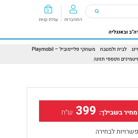
0
התחברות
עגלת קניות
ה"ב ובאנגליה
נג
לבית ולמטבח
משחקי פליימוביל – Playmobil
יטמינים ותוספי תזונה
399
ש״ח
מחיר בשבילך:
שרויות לבחירה