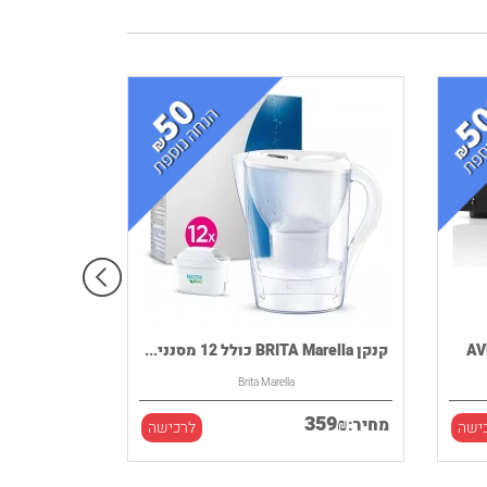
קנקן BRITA Marella כולל 12 מסנני...
Brita Marella
359
₪
מחיר:
ישה
לרכישה