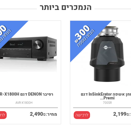
הנמכרים ביותר
טוחן אשפה InSinkErator דגם
רסיבר DENON דגם AVR-X1800H
Premi...
AVR-X1800H
700SR
2,490
2,199
₪
₪
מחיר:
לרכישה
לרכ