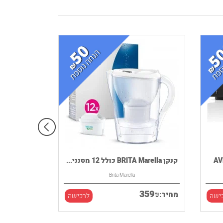
קנקן BRITA Marella כולל 12 מסנני...
Brita Marella
359
₪
מחיר:
ישה
לרכישה