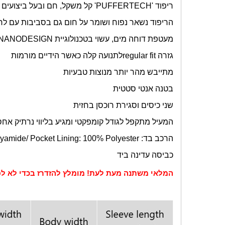
ריפוד '
PUFFERTECH
' קל משקל, חם ובעל ביצועים 
הריפוד נשאר נפוח ושומר על חום גם בסביבות עם לחות של 0%
מעטפת דוחה מים, עשוי בטכנולוגיית
NANODESIGN
גזרה
regular fit
לתנועה קלה כאשר הידיים מורמות
מתייבש מהר יותר מנוצות טבעיות
בטנה אנטי סטטית
שני כיסים וסגירת רוכסן בחזית
המעיל מתקפל לגודל קומפקטי ומגיע בליווי נרתיק אחס
הרכב בד:
yamide/ Pocket Lining: 100% Polyester
כביסה עדינה ביד
המלאי משתנה מעת לעת! מומלץ להזדרז בכדי לא לפ