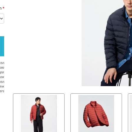
מי
המח
סוג 
זמן א
אנח
המו
אחר
ניתן ל