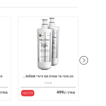
רמקול נייד HOUSE OF MARLEY דגם
זוג סנני מי שתיה תת כיורי InSink...
F701R
499
₪
מחיר:
מחיר:
לרכישה
לרכישה