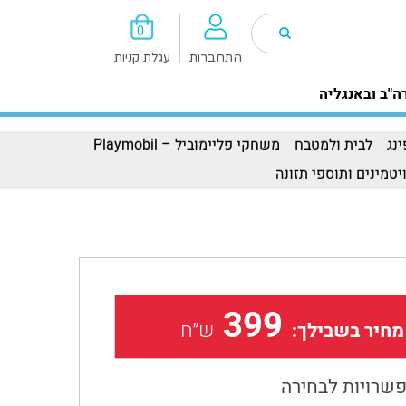
0
התחברות
עגלת קניות
ה"ב ובאנגליה
נג
לבית ולמטבח
משחקי פליימוביל – Playmobil
יטמינים ותוספי תזונה
399
ש״ח
מחיר בשבילך:
שרויות לבחירה