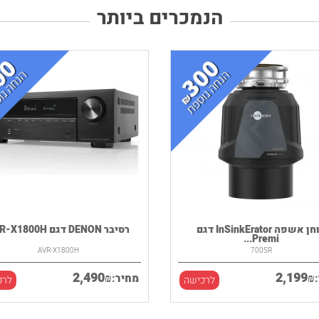
הנמכרים ביותר
טוחן אשפה InSinkErator דגם
רסיבר DENON דגם AVR-X1800H
Premi...
AVR-X1800H
700SR
2,490
2,199
₪
₪
מחיר:
לרכישה
לרכ