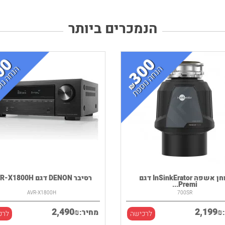
הנמכרים ביותר
טוחן אשפה InSinkErator דגם
רסיבר DENON דגם AVR-X1800H
Premi...
AVR-X1800H
700SR
2,490
2,199
₪
₪
מחיר:
לרכישה
לרכ