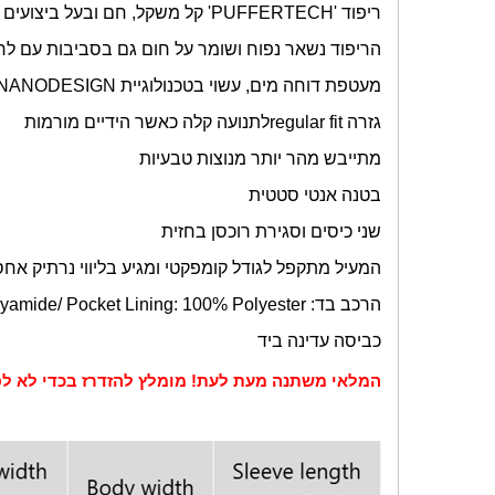
ריפוד '
PUFFERTECH
' קל משקל, חם ובעל ביצועים 
הריפוד נשאר נפוח ושומר על חום גם בסביבות עם לחות של 0%
מעטפת דוחה מים, עשוי בטכנולוגיית
NANODESIGN
גזרה
regular fit
לתנועה קלה כאשר הידיים מורמות
מתייבש מהר יותר מנוצות טבעיות
בטנה אנטי סטטית
שני כיסים וסגירת רוכסן בחזית
המעיל מתקפל לגודל קומפקטי ומגיע בליווי נרתיק אחס
הרכב בד:
yamide/ Pocket Lining: 100% Polyester
כביסה עדינה ביד
המלאי משתנה מעת לעת! מומלץ להזדרז בכדי לא לפ