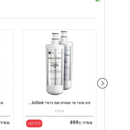
רמקול נייד HOUSE OF MARLEY דגם
זוג סנני מי שתיה תת כיורי InSink...
F701R
499
₪
מחיר:
מחיר:
לרכישה
לרכישה