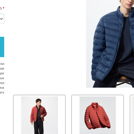
מי
המח
סוג 
זמן א
אנח
המו
אחר
ניתן ל