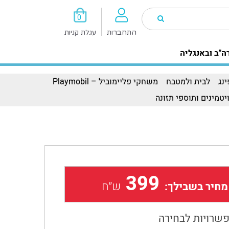
0
התחברות
עגלת קניות
ה"ב ובאנגליה
נג
לבית ולמטבח
משחקי פליימוביל – Playmobil
יטמינים ותוספי תזונה
399
ש״ח
מחיר בשבילך:
שרויות לבחירה