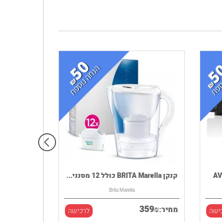
קנקן BRITA Marella כולל 12 מסנני...
Brita Marella
359
₪
מחיר:
ישה
לרכישה