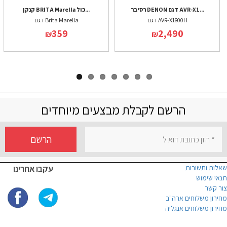
רסיבר DENON דגם AVR-X1...
קנקן BRITA Marella כול...
דגם AVR-X1800H
דגם Brita Marella
359
2,490
₪
₪
הרשם לקבלת מבצעים מיוחדים
הרשם
שאלות ותשובות
עקבו אחרינו
תנאי שימוש
צור קשר
מחירון משלוחים ארה"ב
מחירון משלוחים אנגליה