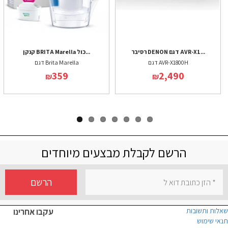
רסיבר DENON דגם AVR-X1...
קנקן BRITA Marella כול...
דגם AVR-X1800H
דגם Brita Marella
359
2,490
₪
₪
הרשם לקבלת מבצעים מיוחדים
הרשם
שאלות ותשובות
עקבו אחרינו
תנאי שימוש