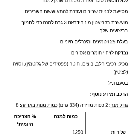
ללא תוספת סוכר ופחות מ5 גרם שומן למנה
מסייעת לבניית שרירים ועוזרת להתאוששות השרירים
מועשרת בקריאטין
מונוהידראט
3 גרם למנה כדי לתמוך
בביצועים שלך
בעלת
25 ויטמינים ומינרלים חיוניים
נבדקה לזיהוי חומרים אסורים
מכיל: רכיבי חלב, ביצים, חיטה (פפטידים של גלוטמין), וסויה
(לציטין)
בטעם וניל
הרכב ומידע נוסף
:
גודל מנה
: 2 כפות מדידה (334 גרם)
כמות מנות באריזה
: 8
כמות למנה
% הצריכה
היומית*
קלוריות
1250