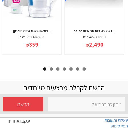
רסיבר DENON דגם AVR-X1...
קנקן BRITA Marella כול...
דגם AVR-X1800H
דגם Brita Marella
359
2,490
₪
₪
הרשם לקבלת מבצעים מיוחדים
הרשם
שאלות ותשובות
עקבו אחרינו
תנאי שימוש