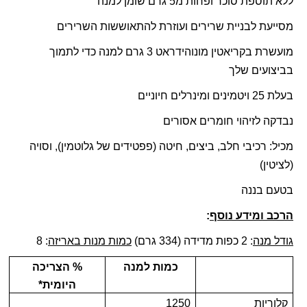
ללא תוספת סוכר ופחות מ5 גרם שומן למנה
מסייעת לבניית שרירים ועוזרת להתאוששות השרירים
מועשרת בקריאטין
מונוהידראט
3 גרם למנה כדי לתמוך
בביצועים שלך
בעלת
25 ויטמינים ומינרלים חיוניים
נבדקה לזיהוי חומרים אסורים
מכיל: רכיבי חלב, ביצים, חיטה (פפטידים של גלוטמין), וסויה
(לציטין)
בטעם בננה
הרכב ומידע נוסף
:
גודל מנה
: 2 כפות מדידה (334 גרם)
כמות מנות באריזה
: 8
כמות למנה
% הצריכה
היומית*
קלוריות
1250