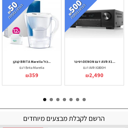
רסיבר DENON דגם AVR-X1...
קנקן BRITA Marella כול...
דגם AVR-X1800H
דגם Brita Marella
359
2,490
₪
₪
הרשם לקבלת מבצעים מיוחדים