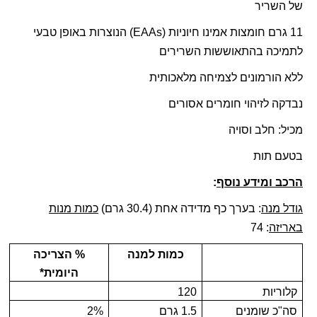
של השריר
11 גרם חומצות אמינו חיוניות (
EAAs
) הנוצרות באופן טבעי
לתמיכה בהתאוששות השרירים
ללא הורמונים לצמיחה מלאכותית
נבדקה לזיהוי חומרים אסורים
מכיל: חלב וסויה
בטעם תות
הרכב ומידע נוסף
:
גודל מנה
: בערך כף מדידה אחת (30.4 גרם)
כמות מנות
באריזה
: 74
כמות למנה
% הצריכה
היומית*
קלוריות
120
סה"כ שומנים
1.5 גרם
2%