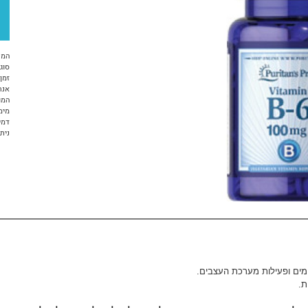
המח
סוג 
זמן א
אנח
המו
מימ
דמי
ניתן ל