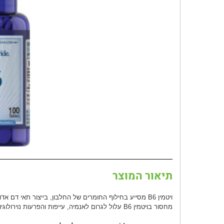
תיאור המוצר
ויטמין B6 מסייע בחילוף החומרים של החלבון, בייצור תאי דם אדומים ופעילות מערכת העצבים.
מחסור בויטמין B6 עלול לגרום לאנמיה, עייפות והפרעות נוירולוגיות.