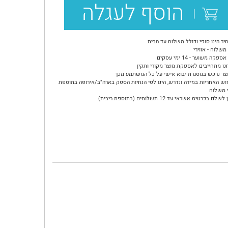
הוסף לעגלה
יר הינו סופי וכולל משלוח עד הבית
משלוח - אווירי
ספקה משוער - 14 ימי עסקים
נו מתחייבים לאספקת מוצר מקורי ותקין
צר נרכש במסגרת יבוא אישי על כל המשתמע מכך
וש האחריות במידה ונדרש, הינו לפי הנחיות הספק בארה"ב/אירופה בתוספת
 משלוח
שלם בכרטיס אשראי עד 12 תשלומים (בתוספת ריבית)