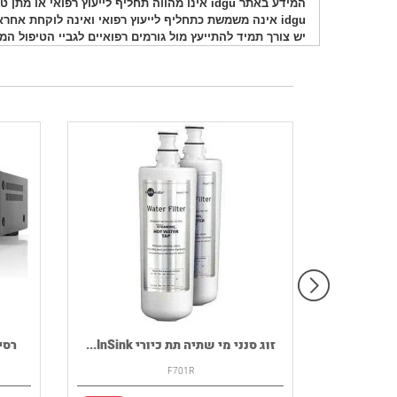
המידע באתר idgu אינו מהווה תחליף לייעוץ רפואי או מתן טיפול רפואי. המידע באתר אינו מיועד לאבחן, לטפל או לרפא מחלות לסוגיהן.
idgu אינה משמשת כתחליף לייעוץ רפואי ואינה לוקחת אחראיות כגורם רפואי.
יש צורך תמיד להתייעץ מול גורמים רפואיים לגביי הטיפול המ
רמקול נייד HOUSE OF MARLEY דגם
זוג סנני מי שתיה תת כיורי InSink...
רסיבר DENON ד
F701R