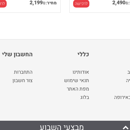
2,199
2,490
₪
₪
מחיר:
לרכישה
לרכ
כללי
החשבון שלי
ב
אודותינו
התחברות
ה
תנאי שימוש
צור חשבון
מפת האתר
באירופה
בלוג
מבצעי השבוע