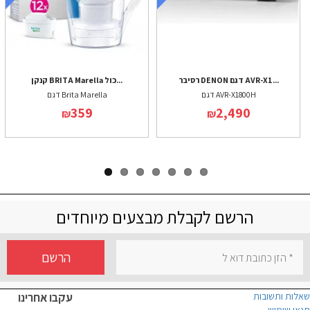
רסיבר DENON דגם AVR-X1...
קנקן BRITA Marella כול...
דגם AVR-X1800H
דגם Brita Marella
359
2,490
₪
₪
הרשם לקבלת מבצעים מיוחדים
הרשם
שאלות ותשובות
עקבו אחרינו