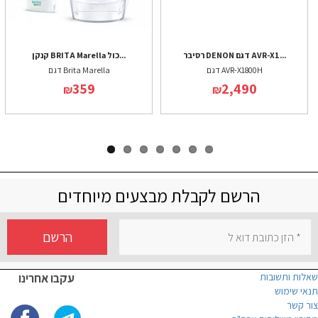
רסיבר DENON דגם AVR-X1...
קנקן BRITA Marella כול...
דגם AVR-X1800H
דגם Brita Marella
359
2,490
₪
₪
הרשם לקבלת מבצעים מיוחדים
הרשם
שאלות ותשובות
עקבו אחרינו
תנאי שימוש
צור קשר