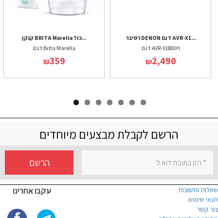
רסיבר DENON דגם AVR-X1...
קנקן BRITA Marella כול...
דגם AVR-X1800H
דגם Brita Marella
359
2,490
₪
₪
הרשם לקבלת מבצעים מיוחדים
הרשם
שאלות ותשובות
עקבו אחרינו
תנאי שימוש
צור קשר