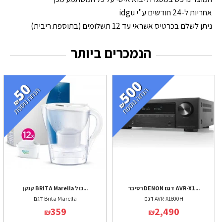
אחריות ל-24 חודשים ע"י idgu
ניתן לשלם בכרטיס אשראי עד 12 תשלומים (בתוספת ריבית)
הנמכרים ביותר
רסיבר DENON דגם AVR-X1...
קנקן BRITA Marella כול...
דגם AVR-X1800H
דגם Brita Marella
359
2,490
₪
₪