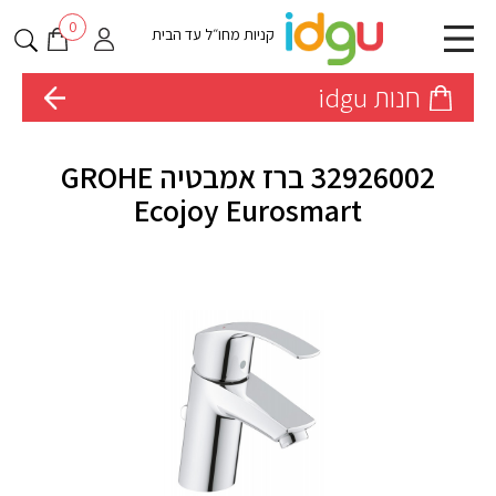
0
קניות מחו״ל עד הבית
חנות idgu
32926002 ברז אמבטיה GROHE
Ecojoy Eurosmart