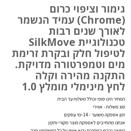
גימור וציפוי כרום
(Chrome) עמיד הנשמר
לאורך שנים רבות
טכנולוגיית SilkMove
לטיפול חלק ובקרת זרימת
מים וטמפרטורה מדויקת.
התקנה מהירה וקלה
לחץ מינימלי מומלץ 1.0
המחיר הינו סופי וכולל משלוח עד הבית
סוג משלוח - אווירי
זמן אספקה משוער - 14 ימי עסקים
אנחנו מתחייבים לאספקת מוצר מקורי ותקין
המוצר נרכש במסגרת יבוא אישי על כל המשתמע מכך