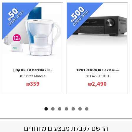
רסיבר DENON דגם AVR-X1...
קנקן BRITA Marella כול...
דגם AVR-X1800H
דגם Brita Marella
359
2,490
₪
₪
הרשם לקבלת מבצעים מיוחדים