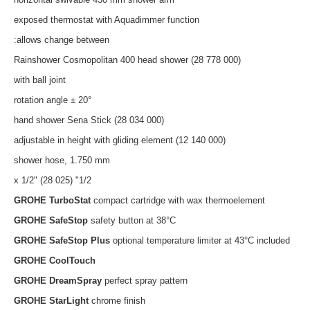
exposed thermostat with Aquadimmer function
allows change between:
Rainshower Cosmopolitan 400 head shower (28 778 000)
with ball joint
rotation angle ± 20°
hand shower Sena Stick (28 034 000)
adjustable in height with gliding element (12 140 000)
shower hose, 1.750 mm
1/2" x 1/2" (28 025)
GROHE TurboStat
compact cartridge with wax thermoelement
GROHE SafeStop
safety button at 38°C
GROHE SafeStop Plus
optional temperature limiter at 43°C included
GROHE CoolTouch
GROHE DreamSpray
perfect spray pattern
GROHE StarLight
chrome finish