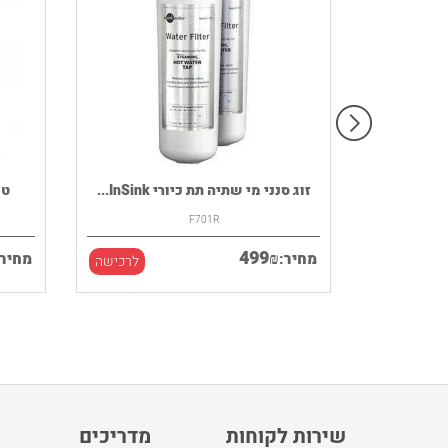
רמקול נייד HOUSE OF MARLEY דגם
זוג סנני מי שתיה תת כיורי InSink...
F701R
499
₪
מחיר:
מחיר:
לרכישה
לרכישה
שירות לקוחות
מדריכים