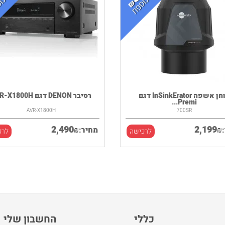
טוחן אשפה InSinkErator דגם
רסיבר DENON דגם AVR-X1800H
Premi...
AVR-X1800H
700SR
2,490
2,199
₪
₪
מחיר:
לרכישה
לרכ
כללי
החשבון שלי