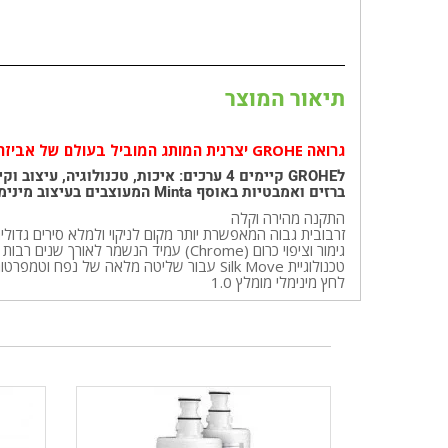
תיאור המוצר
גרואה GROHE יצרנית המותג המוביל בעולם של אביזרים סניטריים במחירים שוברי שוק!
לGROHE קיימים 4 ערכים: איכות, טכנולוגיה, עיצוב וקיימות. בעזרת ארבעת ערכים אלו היא ממחישה את מחויבותה ליצירת סטנדרטים גבוהים ולהרגשת ההבדל במוצריה.
ברזים ואמבטיות באוסף Minta המעוצבים בעיצוב מינימליסטי אטרקטיבי עם גימור מבריק המגיע עם שפע תכונות נוחות עם מראה נקי ותוחכם.
התקנה מהירה וקלה
זרבובית גבוה המאפשרת יותר מקום לניקוי ולמלא סירים גדולי
גימור וציפוי כרום (Chrome) עמיד הנשמר לאורך שנים רבות
טכנולוגיית Silk Move עבור שליטה מלאה של נפח וטמפרטורת המים.
לחץ מינימלי מומלץ 1.0