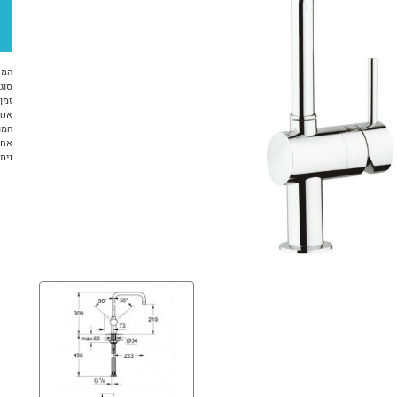
המח
סוג 
זמן א
אנח
המו
אחריות ל-
ניתן ל