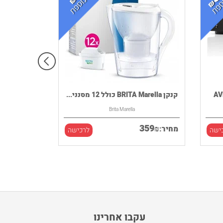
קנקן BRITA Marella כולל 12 מסנני...
Brita Marella
359
₪
מחיר:
ישה
לרכישה
עקבו אחרינו