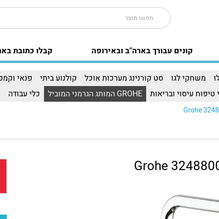
קונים עבורך בארה"ב ובאירופה
קבלו כתובת באר
ו
משחקי לגו
סט קורנינג מערכות אוכל
קולנוע ביתי
פנאי וקמפי
 טיפוח עיסוי ובריאות
GROHE המותג הגרמני המוביל
כלי עבודה
ו