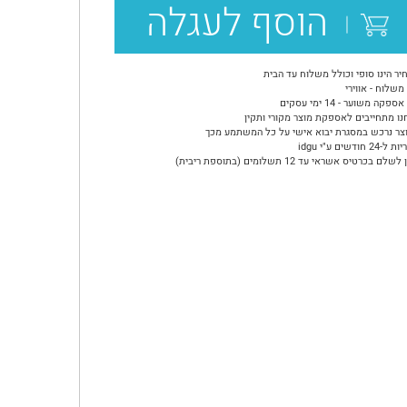
הוסף לעגלה
יר הינו סופי וכולל משלוח עד הבית
משלוח - אווירי
ספקה משוער - 14 ימי עסקים
נו מתחייבים לאספקת מוצר מקורי ותקין
צר נרכש במסגרת יבוא אישי על כל המשתמע מכך
24 חודשים ע"י idgu
שלם בכרטיס אשראי עד 12 תשלומים (בתוספת ריבית)