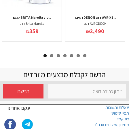
רסיבר DENON דגם AVR-X1...
קנקן BRITA Marella כול...
דגם AVR-X1800H
דגם Brita Marella
359
2,490
₪
₪
הרשם לקבלת מבצעים מיוחדים
הרשם
שאלות ותשובות
עקבו אחרינו
תנאי שימוש
צור קשר
מחירון משלוחים ארה"ב